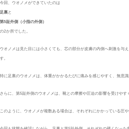
今回、ウオノメができていたのは
足裏
と
第5趾外側（小指の外側）
の2か所でした。
ウオノメは見た目には小さくても、芯の部分が皮膚の内側へ刺激を与え
す。
特に足裏のウオノメは、体重がかかるたびに痛みを感じやすく、無意識
さらに、第5趾外側のウオノメは、靴との摩擦や圧迫の影響を受けやす
このように、ウオノメが複数ある場合は、それぞれにかかっている圧や
今回も状態を確認しながら、足裏と第5趾外側、それぞれの硬くなった