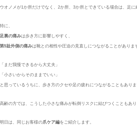
ウオノメが1か所だけでなく、2か所、3か所とできている場合は、足
特に、
足裏の痛み
は歩き方に影響しやすく、
第5趾外側の痛み
は靴との相性や圧迫の見直しにつながることがありま
「まだ我慢できるから大丈夫」
「小さいからそのままでいい」
と思っているうちに、歩き方のクセや足の疲れにつながることもありま
高齢の方では、こうした小さな痛みが転倒リスクに結びつくこともあり
明日は、同じお客様の
爪ケア編
をご紹介します。