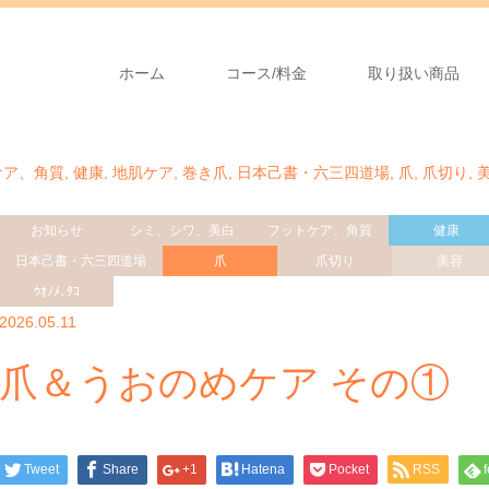
ホーム
コース/料金
取り扱い商品
ケア、角質
,
健康
,
地肌ケア
,
巻き爪
,
日本己書・六三四道場
,
爪
,
爪切り
,
お知らせ
シミ、シワ、美白
フットケア、角質
健康
日本己書・六三四道場
爪
爪切り
美容
ｳｵﾉﾒ､ﾀｺ
2026.05.11
爪＆うおのめケア その①
Tweet
Share
+1
Hatena
Pocket
RSS