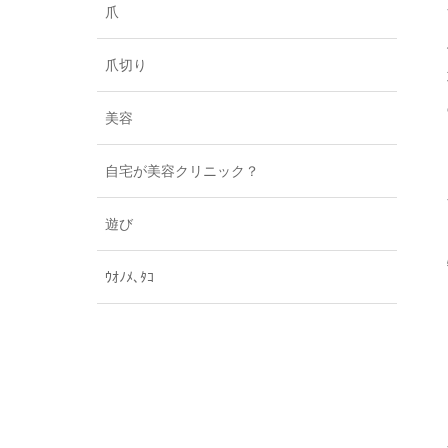
爪
爪切り
美容
自宅が美容クリニック？
遊び
ｳｵﾉﾒ､ﾀｺ