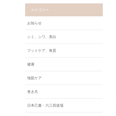
カテゴリー
お知らせ
シミ、シワ、美白
フットケア、角質
健康
地肌ケア
巻き爪
日本己書・六三四道場