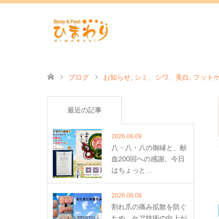
ブログ
お知らせ
,
シミ、シワ、美白
,
フット
おのめケア その①
最近の記事
2026.08.09
八・八・八の御縁と、献
血200回への感謝。今日
はちょっと…
2026.08.08
割れ爪の痛み拡散を防ぐ
ため、ケア技術の向上が