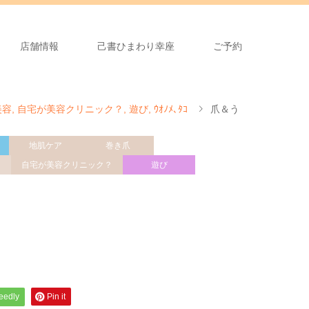
店舗情報
己書ひまわり幸座
ご予約
美容
,
自宅が美容クリニック？
,
遊び
,
ｳｵﾉﾒ､ﾀｺ
爪＆う
地肌ケア
巻き爪
自宅が美容クリニック？
遊び
feedly
Pin it