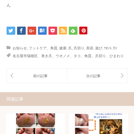
ん
お知らせ
,
フットケア、角質
,
健康
,
爪
,
爪切り
,
美容
,
遊び
,
ｳｵﾉﾒ､ﾀｺ
名古屋市瑞穂区、巻き爪、ウオノメ、タコ、角質、爪切り、ひまわり
関連記事