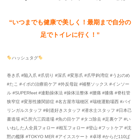
“いつまでも健康で美しく！最期まで自分の
足でトイレに行く！”
ハッシュタグ
巻き爪 #陥入爪 #爪切り #深爪 #変形爪 #爪甲鉤湾症 #うおのめ
#たこ #イボの治療前ケア #外反母趾 #補整ソックス #インソー
ル #SUPERfeet #連動操体法 #操体法整体 #腰痛 #膝痛 #脊柱管
狭窄症 #変形性膝関節症 #名古屋市瑞穂区 #瑞穂運動場西 #バイ
リンガルスタッフ #剣道好きスタッフ #潜水士スタッフ #日本己
書道場 #己所六三四道場 #魚の目ケア #タコ除去 #足裏ケア #い
いねした人全員フォロー #相互フォロー #登山 #フットケア #沈
黙の艦隊 #TOKYO MER #アイススケート #卓球 #からだ110ば