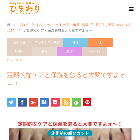
ブログ
お知らせ
,
フットケア、角質
,
健康
,
爪
,
爪切り
,
美容
,
遊び
,
ｳｵﾉ
ﾒ､ﾀｺ
定期的なケアと保湿を怠ると大変ですよォ～！
お知らせ
フットケア、角質
健康
爪
爪切り
美容
遊び
ｳｵﾉﾒ､ﾀｺ
2025.11.10
定期的なケアと保湿を怠ると大変ですよォ
～！