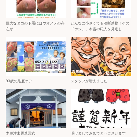
巨大なタコの下層にはウオノメの存
どんなに小さくても油断禁物！その
在が！
「ホシ」、本当の犯人を見逃し…
93歳の足底ケア
スタッフが増えました
木更津出雲造営式
明けましておめでとうございます