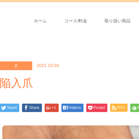
ホーム
コース/料金
取り扱い商品
2021.10.04
爪
陥入爪
Tweet
Share
+1
Hatena
Pocket
RSS