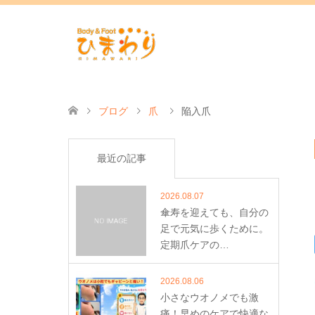
ブログ
爪
陥入爪
最近の記事
2026.08.07
傘寿を迎えても、自分の
足で元気に歩くために。
定期爪ケアの…
2026.08.06
小さなウオノメでも激
痛！早めのケアで快適な