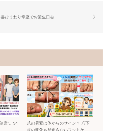
己書ひまわり幸座でお誕生日会
康”。94
爪の異変は体からのサイン？ 爪下
こ…
皮の変化も見逃さないフットケ…