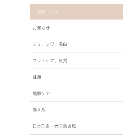
カテゴリー
お知らせ
シミ、シワ、美白
フットケア、角質
健康
地肌ケア
巻き爪
日本己書・六三四道場