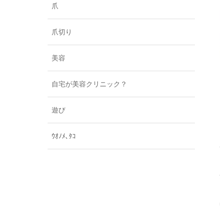
爪
爪切り
美容
自宅が美容クリニック？
遊び
ｳｵﾉﾒ､ﾀｺ