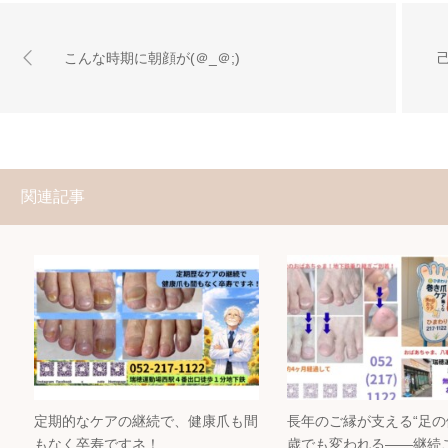
こんな時期に朝顔が(＠_＠;)
関連記事
定期的なケアの継続で、健康爪も間
長年のご縁が支える“足の健
もなく卒寿ですネ！
歳でも変われる――継続