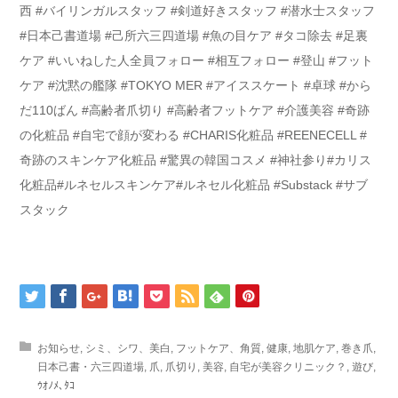
西 #バイリンガルスタッフ #剣道好きスタッフ #潜水士スタッフ
#日本己書道場 #己所六三四道場 #魚の目ケア #タコ除去 #足裏
ケア #いいねした人全員フォロー #相互フォロー #登山 #フット
ケア #沈黙の艦隊 #TOKYO MER #アイススケート #卓球 #から
だ110ばん #高齢者爪切り #高齢者フットケア #介護美容 #奇跡
の化粧品 #自宅で顔が変わる #CHARIS化粧品 #REENECELL #
奇跡のスキンケア化粧品 #驚異の韓国コスメ #神社参り#カリス
化粧品#ルネセルスキンケア#ルネセル化粧品 #Substack #サブ
スタック
お知らせ
,
シミ、シワ、美白
,
フットケア、角質
,
健康
,
地肌ケア
,
巻き爪
,
日本己書・六三四道場
,
爪
,
爪切り
,
美容
,
自宅が美容クリニック？
,
遊び
,
ｳｵﾉﾒ､ﾀｺ