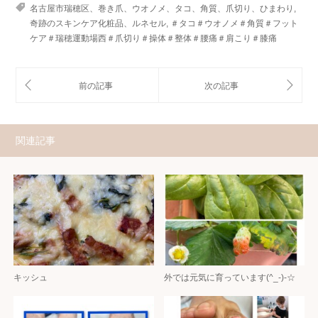
名古屋市瑞穂区、巻き爪、ウオノメ、タコ、角質、爪切り、ひまわり
,
奇跡のスキンケア化粧品、ルネセル
,
＃タコ＃ウオノメ＃角質＃フット
ケア＃瑞穂運動場西＃爪切り＃操体＃整体＃腰痛＃肩こり＃膝痛
関連記事
キッシュ
外では元気に育っています(^_-)-☆