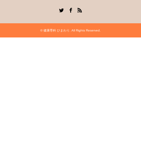
Twitter
Facebook
RSS
©
健康専科 ひまわり
. All Rights Reserved.