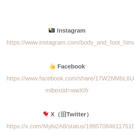
Instagram
https://www.instagram.com/body_and_foot_him
Facebook
https://www.facebook.com/share/17W2NMbL6U
mibextid=wwXIfr
X（旧Twitter）
https://x.com/Mybi2A8/status/19957084611751