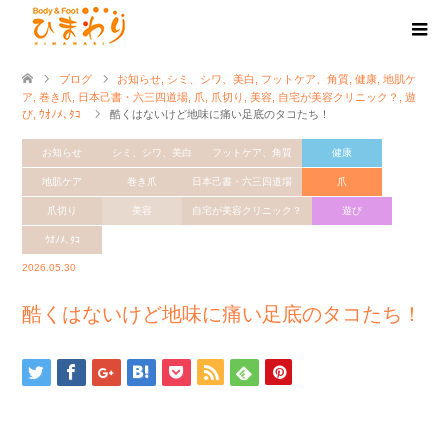
ブログ
お知らせ
,
シミ、シワ、美白
,
フットケア、角質
,
健康
,
地肌ケ
ア
,
巻き爪
,
日本己書・六三四道場
,
爪
,
爪切り
,
美容
,
自宅が美容クリニック？
,
遊
び
,
ｳｵﾉﾒ､ﾀｺ
酷くはないけど地味に痛い足底のタコたち！
お知らせ
シミ、シワ、美白
フットケア、角質
健康
地肌ケア
巻き爪
日本己書・六三四道場
爪
爪切り
美容
自宅が美容クリニック？
遊び
ｳｵﾉﾒ､ﾀｺ
2026.05.30
酷くはないけど地味に痛い足底のタコたち！