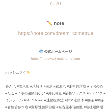
s=20
note
https://note.com/dream_cometrue
公式ホームページ
https://himawari-makitume.com
ハッシュタグ
巻き爪 #陥入爪 #爪切り #深爪 #変形爪 #爪甲鉤湾症 #うおのめ
#たこ #イボの治療前ケア #外反母趾 #補整ソックス #ケアソク #
インソール #SUPERfeet #連動操体法 #操体法整体 #腰痛 #膝痛
#脊柱管狭窄症 #変形性膝関節症 #名古屋市瑞穂区 #瑞穂運動場