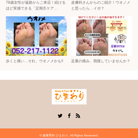
78歳女性が遠路からご来店！続ける
皮膚科さんからのご紹介！ウオノメ
ほど実感できる「定期爪ケア…
と思ったら…イボ？
歩くと痛い…それ、ウオノメかも‼
足裏の痛み、我慢していませんか？
Twitter
Facebook
RSS
©
健康専科 ひまわり
. All Rights Reserved.