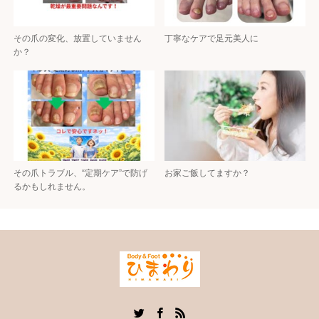
その爪の変化、放置していません
丁寧なケアで足元美人に
か？
その爪トラブル、“定期ケア”で防げ
お家ご飯してますか？
るかもしれません。
Twitter
Facebook
RSS