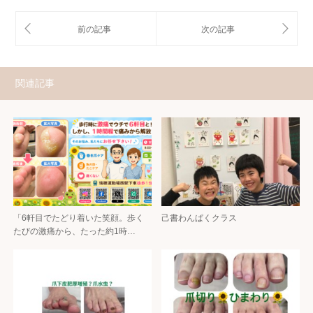
関連記事
「6軒目でたどり着いた笑顔。歩く
己書わんぱくクラス
たびの激痛から、たった約1時…