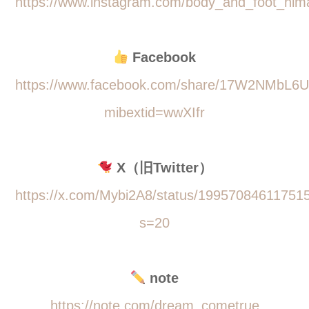
https://www.instagram.com/body_and_foot_him
Facebook
https://www.facebook.com/share/17W2NMbL6U
mibextid=wwXIfr
X（旧Twitter）
https://x.com/Mybi2A8/status/19957084611751
s=20
note
https://note.com/dream_cometrue