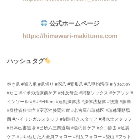
公式ホームページ
https://himawari-makitume.com
ハッシュタグ
巻き爪 #陥入爪 #爪切り #深爪 #変形爪 #爪甲鉤湾症 #うおのめ
#たこ #イボの治療前ケア #外反母趾 #補整ソックス #ケアソク #
インソール #SUPERfeet #連動操体法 #操体法整体 #腰痛 #膝痛
#脊柱管狭窄症 #変形性膝関節症 #名古屋市瑞穂区 #瑞穂運動場
西 #バイリンガルスタッフ #剣道好きスタッフ #潜水士スタッフ
#日本己書道場 #己所六三四道場 #魚の目ケア #タコ除去 #足裏
ケア #いいねした人全員フォロー #相互フォロー #登山 #フット