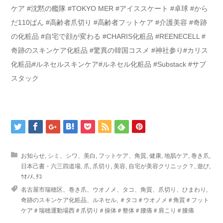
ケア #沈黙の艦隊 #TOKYO MER #アイススケート #卓球 #から
だ110ばん #高齢者爪切り #高齢者フットケア #介護美容 #奇跡
の化粧品 #自宅で顔が変わる #CHARIS化粧品 #REENECELL #
奇跡のスキンケア化粧品 #驚異の韓国コスメ #神社参り#カリス
化粧品#ルネセルスキンケア#ルネセル化粧品 #Substack #サブ
スタック
お知らせ
,
シミ、シワ、美白
,
フットケア、角質
,
健康
,
地肌ケア
,
巻き爪
,
日本己書・六三四道場
,
爪
,
爪切り
,
美容
,
自宅が美容クリニック？
,
遊び
,
ｳｵﾉﾒ､ﾀｺ
名古屋市瑞穂区、巻き爪、ウオノメ、タコ、角質、爪切り、ひまわり
,
奇跡のスキンケア化粧品、ルネセル
,
＃タコ＃ウオノメ＃角質＃フット
ケア＃瑞穂運動場西＃爪切り＃操体＃整体＃腰痛＃肩こり＃膝痛