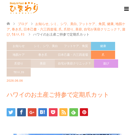
ブログ
お知らせ
,
シミ、シワ、美白
,
フットケア、角質
,
健康
,
地肌ケ
ア
,
巻き爪
,
日本己書・六三四道場
,
爪
,
爪切り
,
美容
,
自宅が美容クリニック？
,
遊
び
,
ｳｵﾉﾒ､ﾀｺ
ハワイのお土産ご持参で定期爪カット
お知らせ
シミ、シワ、美白
フットケア、角質
健康
地肌ケア
巻き爪
日本己書・六三四道場
爪
爪切り
美容
自宅が美容クリニック？
遊び
ｳｵﾉﾒ､ﾀｺ
2026.06.06
ハワイのお土産ご持参で定期爪カット