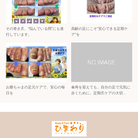
その巻き爪、“悩んでいる間”にも進
高齢の足にこそ“安心できる定期ケ
行しています。
ア”を
お爺ちゃまの足元ケアで、安心の毎
傘寿を迎えても、自分の足で元気に
日を
歩くために。定期爪ケアの大切…