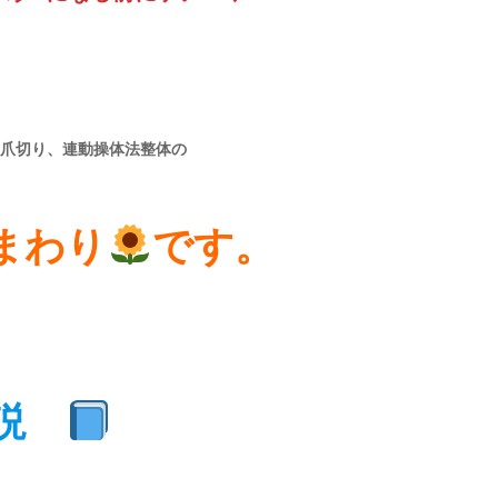
爪切り、連動操体法整体の
tひまわり
です。
説