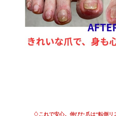
♢これで安心。伸びた爪は“転倒リ