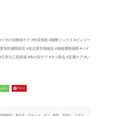
こ #イボの治療前ケア #外反母趾 #補整ソックス #インソー
窄症 #変形性膝関節症 #名古屋市瑞穂区 #瑞穂運動場西 #バイ
己所六三四道場 #魚の目ケア #タコ除去 #足裏ケア #い
feedly
Pin it
市瑞穂区、巻き爪、ウオノメ、タコ、角質、爪切り、ひまわ