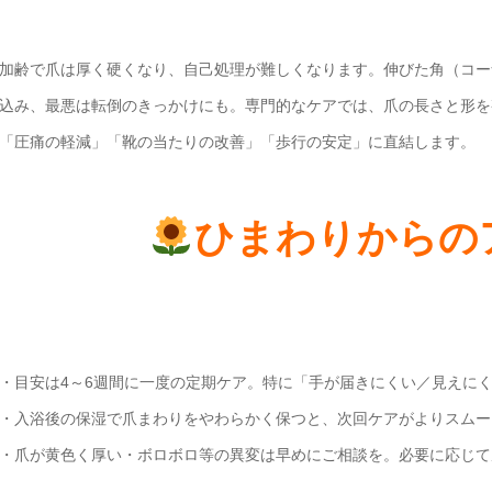
加齢で爪は厚く硬くなり、自己処理が難しくなります。伸びた角（コー
込み、最悪は転倒のきっかけにも。専門的なケアでは、爪の長さと形を
「圧痛の軽減」「靴の当たりの改善」「歩行の安定」に直結します。
ひまわりからの
・目安は4～6週間に一度の定期ケア。特に「手が届きにくい／見えに
・入浴後の保湿で爪まわりをやわらかく保つと、次回ケアがよりスムー
・爪が黄色く厚い・ボロボロ等の異変は早めにご相談を。必要に応じて