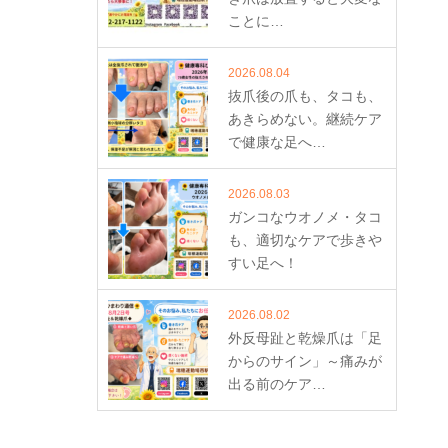
ことに…
2026.08.04
抜爪後の爪も、タコも、
あきらめない。継続ケア
で健康な足へ…
2026.08.03
ガンコなウオノメ・タコ
も、適切なケアで歩きや
すい足へ！
2026.08.02
外反母趾と乾燥爪は「足
からのサイン」～痛みが
出る前のケア…