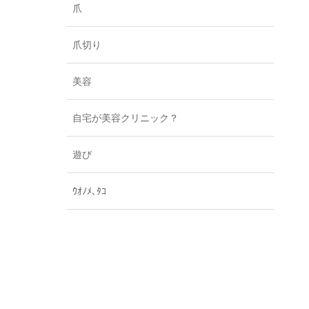
爪
爪切り
美容
自宅が美容クリニック？
遊び
ｳｵﾉﾒ､ﾀｺ