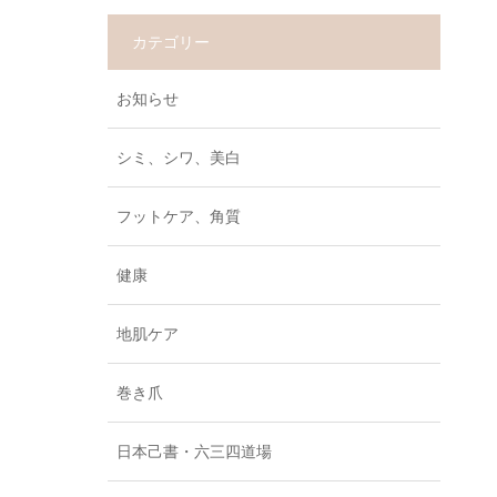
カテゴリー
お知らせ
シミ、シワ、美白
フットケア、角質
健康
地肌ケア
巻き爪
日本己書・六三四道場