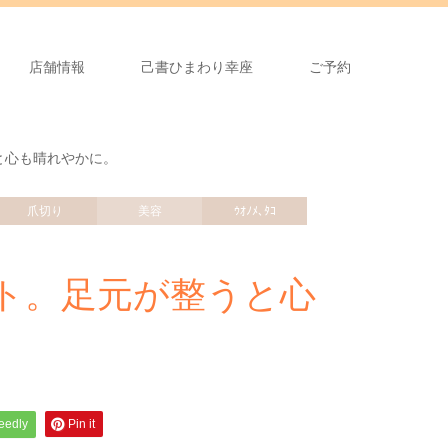
店舗情報
己書ひまわり幸座
ご予約
と心も晴れやかに。
爪切り
美容
ｳｵﾉﾒ､ﾀｺ
ト。足元が整うと心
feedly
Pin it