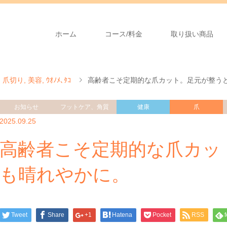
ホーム
コース/料金
取り扱い商品
,
爪切り
,
美容
,
ｳｵﾉﾒ､ﾀｺ
高齢者こそ定期的な爪カット。足元が整う
お知らせ
フットケア、角質
健康
爪
2025.09.25
高齢者こそ定期的な爪カッ
も晴れやかに。
Tweet
Share
+1
Hatena
Pocket
RSS