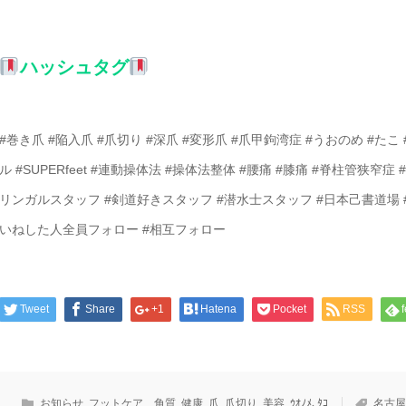
ハッシュタグ
#巻き爪 #陥入爪 #爪切り #深爪 #変形爪 #爪甲鉤湾症 #うおのめ #た
ル #SUPERfeet #連動操体法 #操体法整体 #腰痛 #膝痛 #脊柱管狭
リンガルスタッフ #剣道好きスタッフ #潜水士スタッフ #日本己書道場 #
いねした人全員フォロー #相互フォロー
Tweet
Share
+1
Hatena
Pocket
RSS
お知らせ
,
フットケア、角質
,
健康
,
爪
,
爪切り
,
美容
,
ｳｵﾉﾒ､ﾀｺ
名古屋