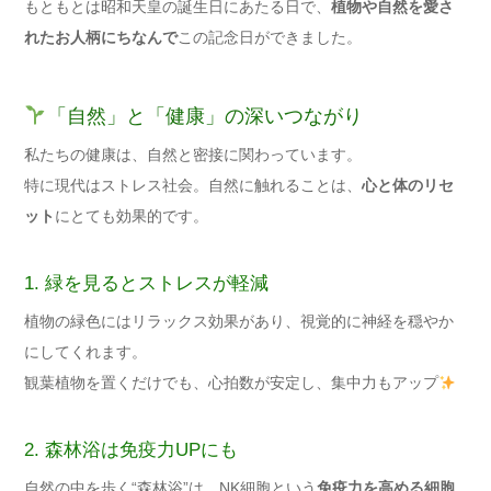
もともとは昭和天皇の誕生日にあたる日で、
植物や自然を愛さ
れたお人柄にちなんで
この記念日ができました。
「自然」と「健康」の深いつながり
私たちの健康は、自然と密接に関わっています。
特に現代はストレス社会。自然に触れることは、
心と体のリセ
ット
にとても効果的です。
1. 緑を見るとストレスが軽減
植物の緑色にはリラックス効果があり、視覚的に神経を穏やか
にしてくれます。
観葉植物を置くだけでも、心拍数が安定し、集中力もアップ
2. 森林浴は免疫力UPにも
自然の中を歩く“森林浴”は、NK細胞という
免疫力を高める細胞