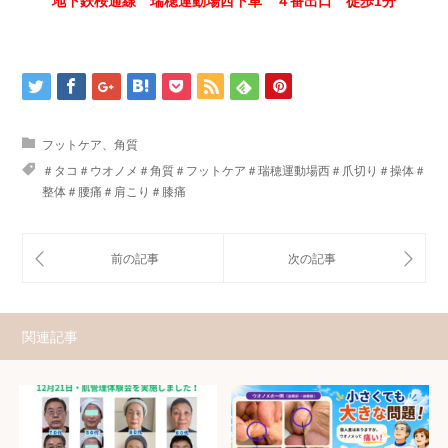
地下鉄桜通線 瑞穂運動場西下車 ４番出口 徒歩1分
フットケア、角質
＃タコ＃ウオノメ＃角質＃フットケア＃瑞穂運動場西＃爪切り＃操体＃
整体＃腰痛＃肩こり＃膝痛
関連記事