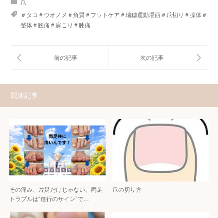
爪
＃タコ＃ウオノメ＃角質＃フットケア＃瑞穂運動場西＃爪切り＃操体＃
整体＃腰痛＃肩こり＃膝痛
関連記事
その痛み、片足だけじゃない。両足
爪の切り方
トラブルは“進行のサイン”で…