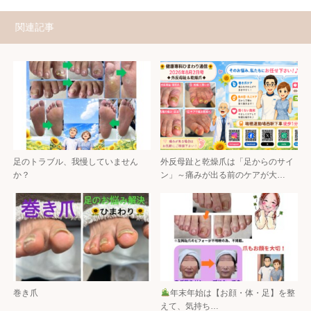
関連記事
足のトラブル、我慢していません
外反母趾と乾燥爪は「足からのサイ
か？
ン」～痛みが出る前のケアが大…
巻き爪
年末年始は【お顔・体・足】を整
えて、気持ち…