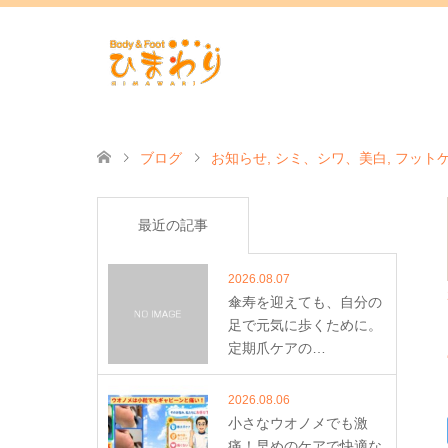
ブログ
お知らせ
,
シミ、シワ、美白
,
フット
ぶりのタコくん！
最近の記事
2026.08.07
傘寿を迎えても、自分の
足で元気に歩くために。
定期爪ケアの…
2026.08.06
小さなウオノメでも激
痛！早めのケアで快適な