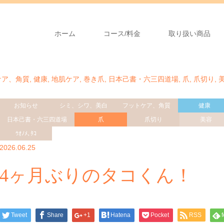
ホーム
コース/料金
取り扱い商品
ケア、角質
,
健康
,
地肌ケア
,
巻き爪
,
日本己書・六三四道場
,
爪
,
爪切り
,
お知らせ
シミ、シワ、美白
フットケア、角質
健康
日本己書・六三四道場
爪
爪切り
美容
ｳｵﾉﾒ､ﾀｺ
2026.06.25
4ヶ月ぶりのタコくん！
Tweet
Share
+1
Hatena
Pocket
RSS