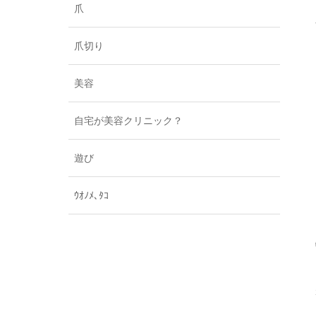
爪
爪切り
美容
自宅が美容クリニック？
遊び
ｳｵﾉﾒ､ﾀｺ