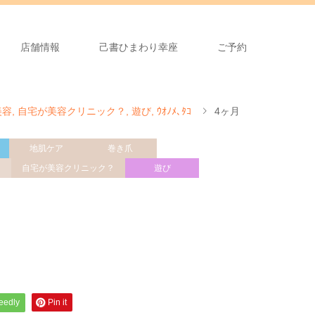
店舗情報
己書ひまわり幸座
ご予約
美容
,
自宅が美容クリニック？
,
遊び
,
ｳｵﾉﾒ､ﾀｺ
4ヶ月
地肌ケア
巻き爪
自宅が美容クリニック？
遊び
feedly
Pin it