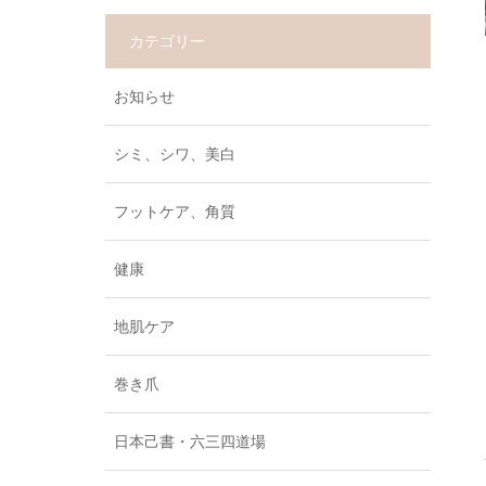
カテゴリー
お知らせ
シミ、シワ、美白
フットケア、角質
健康
地肌ケア
巻き爪
日本己書・六三四道場