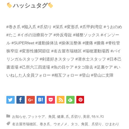
ハッシュタグ
#巻き爪 #陥入爪 #爪切り #深爪 #変形爪 #爪甲鉤湾症 #うおのめ
#たこ #イボの治療前ケア #外反母趾 #補整ソックス #インソー
ル #SUPERfeet #連動操体法 #操体法整体 #腰痛 #膝痛 #脊柱管
狭窄症 #変形性膝関節症 #名古屋市瑞穂区 #瑞穂運動場西 #バイ
リンガルスタッフ #剣道好きスタッフ #潜水士スタッフ #日本己
書道場 #己所六三四道場 #魚の目ケア #タコ除去 #足裏ケア #い
いねした人全員フォロー #相互フォロー #登山 #登山に支障
お知らせ
,
フットケア、角質
,
健康
,
爪
,
爪切り
,
美容
,
ｳｵﾉﾒ､ﾀｺ
名古屋市瑞穂区、巻き爪、ウオノメ、タコ、角質、爪切り、ひまわり