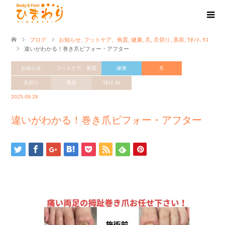
ブログ
お知らせ
,
フットケア、角質
,
健康
,
爪
,
爪切り
,
美容
,
ｳｵﾉﾒ､ﾀｺ
違いがわかる！巻き爪ビフォー・アフター
お知らせ
フットケア、角質
健康
爪
爪切り
美容
ｳｵﾉﾒ､ﾀｺ
2025.09.29
違いがわかる！巻き爪ビフォー・アフター