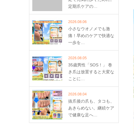
定期爪ケアの…
2026.08.06
小さなウオノメでも激
痛！早めのケアで快適な
一歩を…
2026.08.05
35歳男性「SOS！」 巻
き爪は放置すると大変な
ことに…
2026.08.04
抜爪後の爪も、タコも、
あきらめない。継続ケア
で健康な足へ…