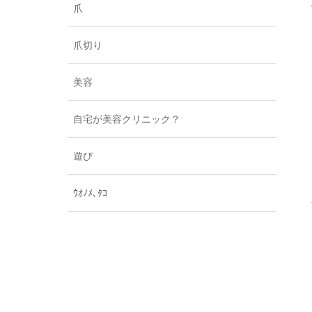
爪
爪切り
美容
自宅が美容クリニック？
遊び
ｳｵﾉﾒ､ﾀｺ