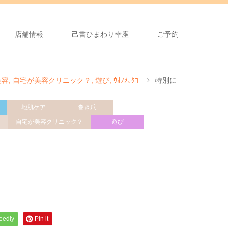
店舗情報
己書ひまわり幸座
ご予約
美容
,
自宅が美容クリニック？
,
遊び
,
ｳｵﾉﾒ､ﾀｺ
特別に
地肌ケア
巻き爪
自宅が美容クリニック？
遊び
feedly
Pin it