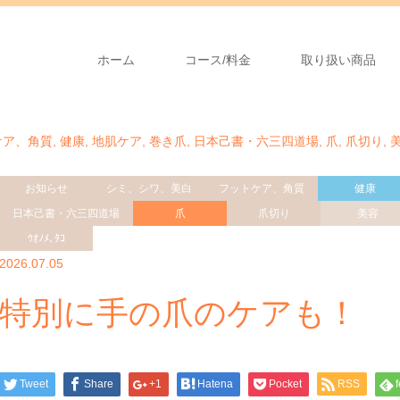
ホーム
コース/料金
取り扱い商品
ケア、角質
,
健康
,
地肌ケア
,
巻き爪
,
日本己書・六三四道場
,
爪
,
爪切り
,
お知らせ
シミ、シワ、美白
フットケア、角質
健康
日本己書・六三四道場
爪
爪切り
美容
ｳｵﾉﾒ､ﾀｺ
2026.07.05
特別に手の爪のケアも！
Tweet
Share
+1
Hatena
Pocket
RSS