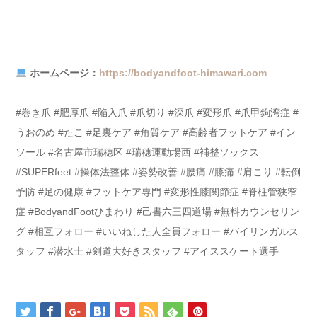
ホームページ：
https://bodyandfoot-himawari.com
#巻き爪 #肥厚爪 #陥入爪 #爪切り #深爪 #変形爪 #爪甲鉤湾症 #
うおのめ #たこ #足裏ケア #角質ケア #高齢者フットケア #イン
ソール #名古屋市瑞穂区 #瑞穂運動場西 #補整ソックス
#SUPERfeet #操体法整体 #姿勢改善 #腰痛 #膝痛 #肩こり #転倒
予防 #足の健康 #フットケア専門 #変形性膝関節症 #脊柱管狭窄
症 #BodyandFootひまわり #己書六三四道場 #無料カウンセリン
グ #相互フォロー #いいねした人全員フォロー #バイリンガルス
タッフ #潜水士 #剣道大好きスタッフ #アイススケート選手