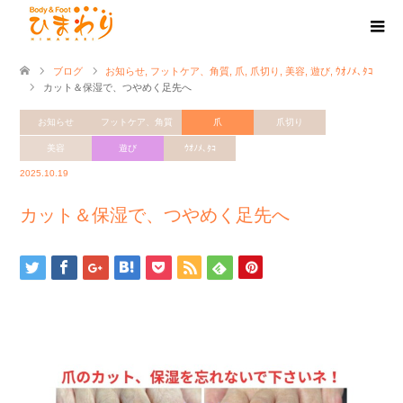
ブログ
お知らせ
,
フットケア、角質
,
爪
,
爪切り
,
美容
,
遊び
,
ｳｵﾉﾒ､ﾀｺ
カット＆保湿で、つやめく足先へ
お知らせ
フットケア、角質
爪
爪切り
美容
遊び
ｳｵﾉﾒ､ﾀｺ
2025.10.19
カット＆保湿で、つやめく足先へ