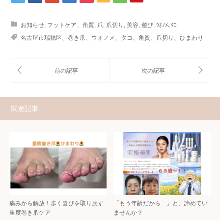
お知らせ
,
フットケア、角質
,
爪
,
爪切り
,
美容
,
遊び
,
ｳｵﾉﾒ､ﾀｺ
名古屋市瑞穂区、巻き爪、ウオノメ、タコ、角質、爪切り、ひまわり
関連記事
痛みから解放！歩く喜びを取り戻す
「もう年齢だから…」と、諦めてい
重度巻き爪ケア
ませんか？