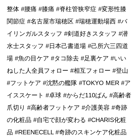
整体 #腰痛 #膝痛 #脊柱管狭窄症 #変形性膝
関節症 #名古屋市瑞穂区 #瑞穂運動場西 #バ
イリンガルスタッフ #剣道好きスタッフ #潜
水士スタッフ #日本己書道場 #己所六三四道
場 #魚の目ケア #タコ除去 #足裏ケア #いい
ねした人全員フォロー #相互フォロー #登山
#フットケア #沈黙の艦隊 #TOKYO MER #ア
イススケート #卓球 #からだ110ばん #高齢者
爪切り #高齢者フットケア #介護美容 #奇跡
の化粧品 #自宅で顔が変わる #CHARIS化粧
品 #REENECELL #奇跡のスキンケア化粧品