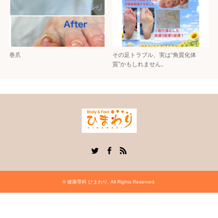
巻爪
その足トラブル、実は“角質化体
質”かもしれません。
Twitter
Facebook
RSS
©
健康専科 ひまわり
. All Rights Reserved.