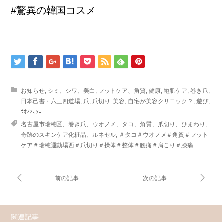
#驚異の韓国コスメ
お知らせ
,
シミ、シワ、美白
,
フットケア、角質
,
健康
,
地肌ケア
,
巻き爪
,
日本己書・六三四道場
,
爪
,
爪切り
,
美容
,
自宅が美容クリニック？
,
遊び
,
ｳｵﾉﾒ､ﾀｺ
名古屋市瑞穂区、巻き爪、ウオノメ、タコ、角質、爪切り、ひまわり
,
奇跡のスキンケア化粧品、ルネセル
,
＃タコ＃ウオノメ＃角質＃フット
ケア＃瑞穂運動場西＃爪切り＃操体＃整体＃腰痛＃肩こり＃膝痛
関連記事