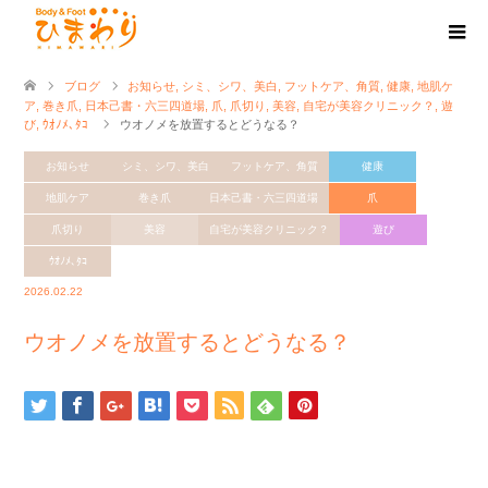
ブログ
お知らせ
,
シミ、シワ、美白
,
フットケア、角質
,
健康
,
地肌ケ
ア
,
巻き爪
,
日本己書・六三四道場
,
爪
,
爪切り
,
美容
,
自宅が美容クリニック？
,
遊
び
,
ｳｵﾉﾒ､ﾀｺ
ウオノメを放置するとどうなる？
お知らせ
シミ、シワ、美白
フットケア、角質
健康
地肌ケア
巻き爪
日本己書・六三四道場
爪
爪切り
美容
自宅が美容クリニック？
遊び
ｳｵﾉﾒ､ﾀｺ
2026.02.22
ウオノメを放置するとどうなる？