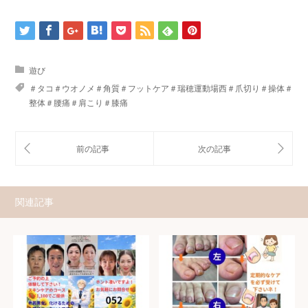
遊び
＃タコ＃ウオノメ＃角質＃フットケア＃瑞穂運動場西＃爪切り＃操体＃
整体＃腰痛＃肩こり＃膝痛
関連記事