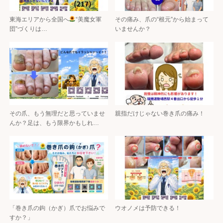
東海エリアから全国へ
“美魔女軍
その痛み、爪の“根元”から始まって
団”づくりは…
いませんか？
その爪、もう無理だと思っていませ
親指だけじゃない巻き爪の痛み！
んか？足は、もう限界かもしれ…
「巻き爪の鉤（かぎ）爪でお悩みで
ウオノメは予防できる！
すか？」