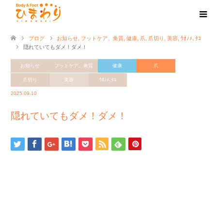
ブログ
お知らせ
,
フットケア、角質
,
健康
,
爪
,
爪切り
,
美容
,
ｳｵﾉﾒ､ﾀｺ
隠れていてもダメ！ダメ！
お知らせ
フットケア、角質
健康
爪
爪切り
美容
ｳｵﾉﾒ､ﾀｺ
2025.09.10
隠れていてもダメ！ダメ！