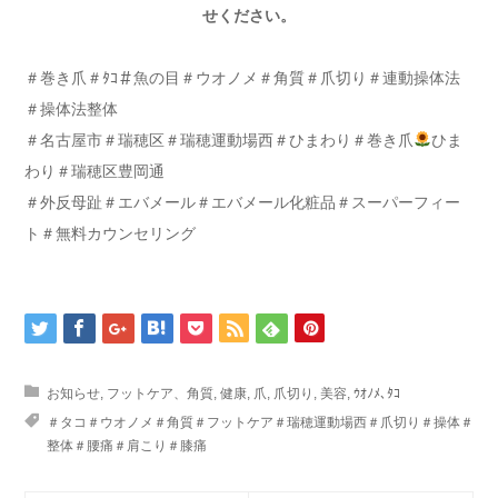
せください。
＃巻き爪＃ﾀｺ＃魚の目＃ウオノメ＃角質＃爪切り＃連動操体法
＃操体法整体
＃名古屋市＃瑞穂区＃瑞穂運動場西＃ひまわり＃巻き爪
ひま
わり＃瑞穂区豊岡通
＃外反母趾＃エバメール＃エバメール化粧品＃スーパーフィー
ト＃無料カウンセリング
お知らせ
,
フットケア、角質
,
健康
,
爪
,
爪切り
,
美容
,
ｳｵﾉﾒ､ﾀｺ
＃タコ＃ウオノメ＃角質＃フットケア＃瑞穂運動場西＃爪切り＃操体＃
整体＃腰痛＃肩こり＃膝痛