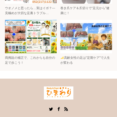
ウオノメと思ったら…実はイボ？―
巻き爪ケア＆爪切りで“足元から”健
見極めが大切な足裏トラブル…
康に！
両拇趾の補正で、これからも自分の
高齢女性の足は“定期ケア”で人生
足で歩こう！
が変わる
Twitter
Facebook
RSS