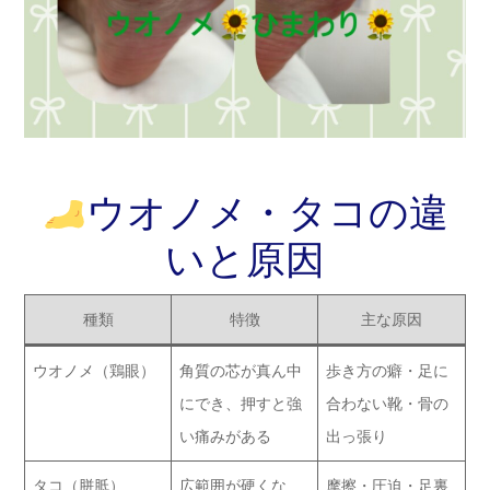
ウオノメ・タコの違
いと原因
種類
特徴
主な原因
ウオノメ（鶏眼）
角質の芯が真ん中
歩き方の癖・足に
にでき、押すと強
合わない靴・骨の
い痛みがある
出っ張り
タコ（胼胝）
広範囲が硬くな
摩擦・圧迫・足裏