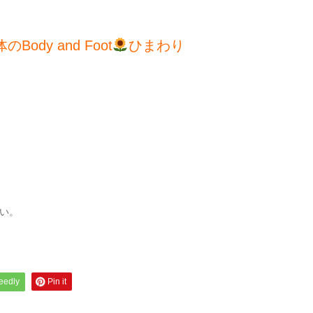
y and Foot
ひまわり
い。
feedly
Pin it