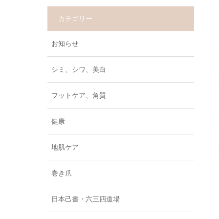
カテゴリー
お知らせ
シミ、シワ、美白
フットケア、角質
健康
地肌ケア
巻き爪
日本己書・六三四道場