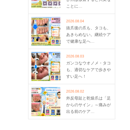
ことに…
2026.08.04
抜爪後の爪も、タコも、
あきらめない。継続ケア
で健康な足へ…
2026.08.03
ガンコなウオノメ・タコ
も、適切なケアで歩きや
すい足へ！
2026.08.02
外反母趾と乾燥爪は「足
からのサイン」～痛みが
出る前のケア…