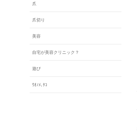
爪
爪切り
美容
自宅が美容クリニック？
遊び
ｳｵﾉﾒ､ﾀｺ