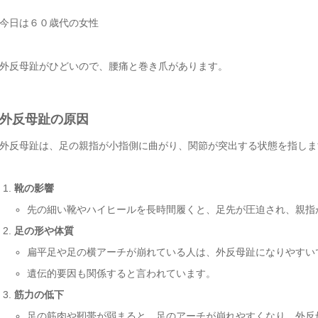
今日は６０歳代の女性
外反母趾がひどいので、腰痛と巻き爪があります。
外反母趾の原因
外反母趾は、足の親指が小指側に曲がり、関節が突出する状態を指しま
靴の影響
先の細い靴やハイヒールを長時間履くと、足先が圧迫され、親指
足の形や体質
扁平足や足の横アーチが崩れている人は、外反母趾になりやすい
遺伝的要因も関係すると言われています。
筋力の低下
足の筋肉や靭帯が弱まると、足のアーチが崩れやすくなり、外反