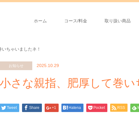
ホーム
コース/料金
取り扱い商品
巻いちゃいましたネ！
2025.10.29
お知らせ
小さな親指、肥厚して巻い
Tweet
Share
+1
Hatena
Pocket
RSS