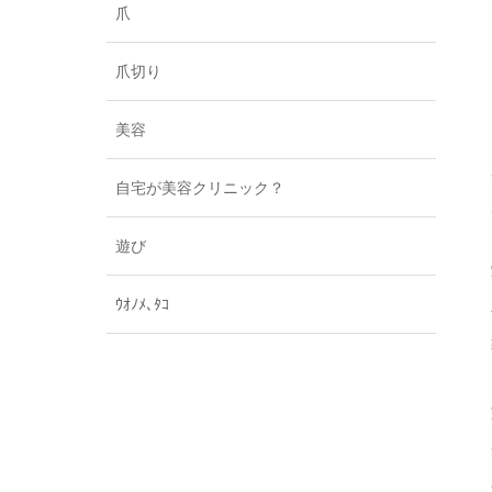
爪
爪切り
美容
自宅が美容クリニック？
遊び
ｳｵﾉﾒ､ﾀｺ