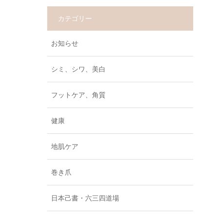
カテゴリー
お知らせ
シミ、シワ、美白
フットケア、角質
健康
地肌ケア
巻き爪
日本己書・六三四道場