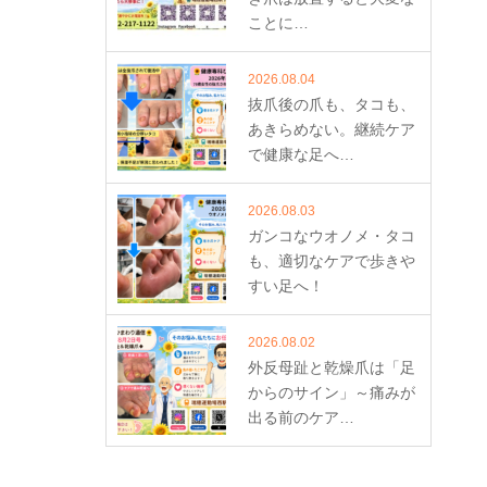
ことに…
2026.08.04
抜爪後の爪も、タコも、
あきらめない。継続ケア
で健康な足へ…
2026.08.03
ガンコなウオノメ・タコ
も、適切なケアで歩きや
すい足へ！
2026.08.02
外反母趾と乾燥爪は「足
からのサイン」～痛みが
出る前のケア…