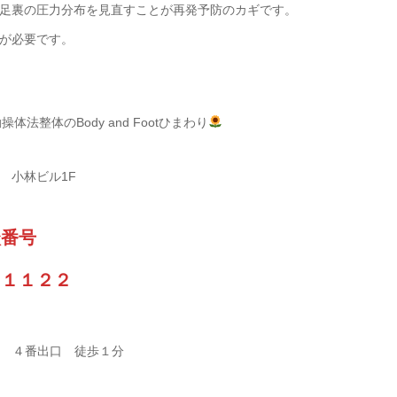
足裏の圧力分布を見直すことが再発予防のカギです。
が必要です。
整体のBody and Footひまわり
2 小林ビル1F
談番号
－１１２２
 ４番出口 徒歩１分