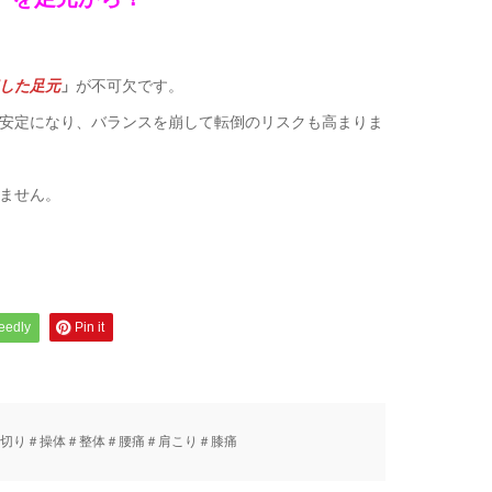
した足元
」
が不可欠です。
安定になり、バランスを崩して転倒のリスクも高まりま
ません。
feedly
Pin it
切り＃操体＃整体＃腰痛＃肩こり＃膝痛