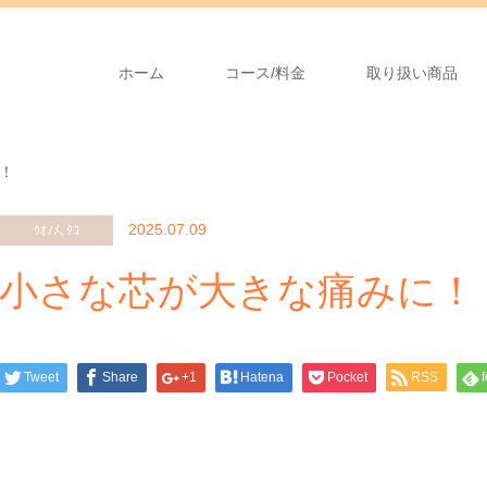
ホーム
コース/料金
取り扱い商品
！
2025.07.09
ｳｵﾉﾒ､ﾀｺ
小さな芯が大きな痛みに！
Tweet
Share
+1
Hatena
Pocket
RSS