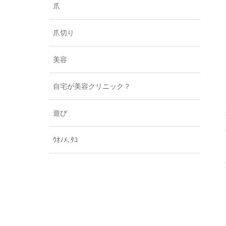
爪
爪切り
美容
自宅が美容クリニック？
遊び
ｳｵﾉﾒ､ﾀｺ