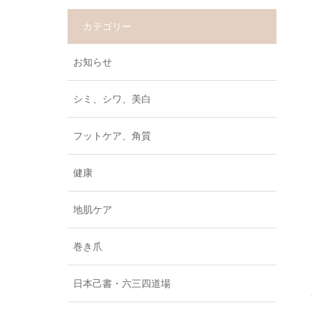
カテゴリー
お知らせ
シミ、シワ、美白
フットケア、角質
健康
地肌ケア
巻き爪
日本己書・六三四道場