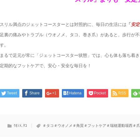
スリル満点のジェットコースターとは対照的に、毎日の生活には
「
安定
足裏の痛みやトラブル（ウオノメ、タコ、巻き爪）があると、歩行が不
す。
まるで足元が常に「ジェットコースター状態」では、心も体も落ち着き
定期的なフットケアで、安心・安全な毎日を！
Tweet
Share
+1
Hatena
Pocket
RSS
ｳｵﾉﾒ､ﾀｺ
＃タコ＃ウオノメ＃角質＃フットケア＃瑞穂運動場西＃爪