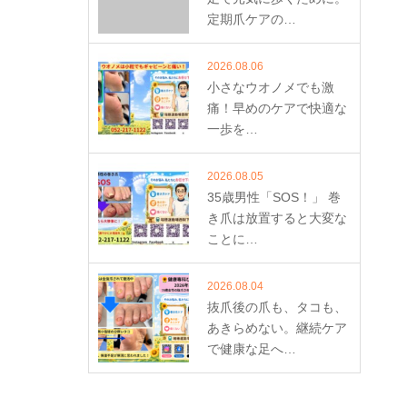
定期爪ケアの…
2026.08.06
小さなウオノメでも激
痛！早めのケアで快適な
一歩を…
2026.08.05
35歳男性「SOS！」 巻
き爪は放置すると大変な
ことに…
2026.08.04
抜爪後の爪も、タコも、
あきらめない。継続ケア
で健康な足へ…