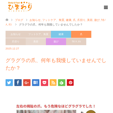
ブログ
お知らせ
,
フットケア、角質
,
健康
,
爪
,
爪切り
,
美容
,
遊び
,
ｳｵﾉ
ﾒ､ﾀｺ
グラグラの爪、何年も我慢していませんでしたか？
お知らせ
フットケア、角質
健康
爪
爪切り
美容
遊び
ｳｵﾉﾒ､ﾀｺ
2025.12.27
グラグラの爪、何年も我慢していませんでし
たか？