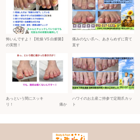
怖いんですよ！【乾燥 VS 白癬菌】
痛みのない爪へ、あきらめずに育て
の実態！
直す
あっという間にスッキ
ハワイのお土産ご持参で定期爪カッ
リ！ 痛か
ト
った巻…