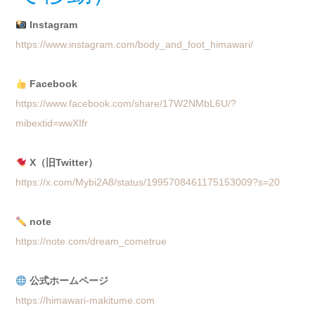
Instagram
https://www.instagram.com/body_and_foot_himawari/
Facebook
https://www.facebook.com/share/17W2NMbL6U/?
mibextid=wwXIfr
X（旧Twitter）
https://x.com/Mybi2A8/status/1995708461175153009?s=20
note
https://note.com/dream_cometrue
公式ホームページ
https://himawari-makitume.com