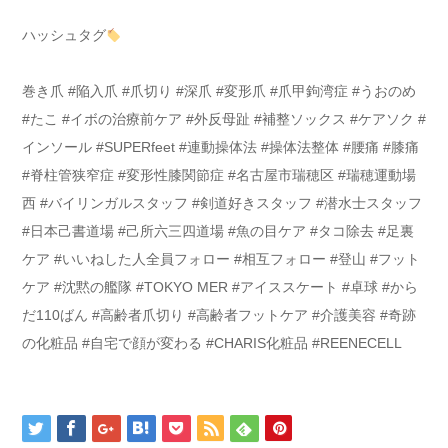
ハッシュタグ
巻き爪 #陥入爪 #爪切り #深爪 #変形爪 #爪甲鉤湾症 #うおのめ
#たこ #イボの治療前ケア #外反母趾 #補整ソックス #ケアソク #
インソール #SUPERfeet #連動操体法 #操体法整体 #腰痛 #膝痛
#脊柱管狭窄症 #変形性膝関節症 #名古屋市瑞穂区 #瑞穂運動場
西 #バイリンガルスタッフ #剣道好きスタッフ #潜水士スタッフ
#日本己書道場 #己所六三四道場 #魚の目ケア #タコ除去 #足裏
ケア #いいねした人全員フォロー #相互フォロー #登山 #フット
ケア #沈黙の艦隊 #TOKYO MER #アイススケート #卓球 #から
だ110ばん #高齢者爪切り #高齢者フットケア #介護美容 #奇跡
の化粧品 #自宅で顔が変わる #CHARIS化粧品 #REENECELL