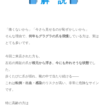
解 説
「痛くないから」「今さら見せるのが恥ずかしいから」
そんな理由で、
何年もグラグラの爪を我慢
している方は、実は
とても多いです。
今回ご来店された方も、
左右の拇趾の爪が
根元から浮き、今にも外れそうな状態
でし
た。
歩くたびに爪が揺れ、靴の中で当たり続ける――
これは
転倒・出血・感染
のリスクが高い、非常に危険なサイン
です。
特に高齢の方は