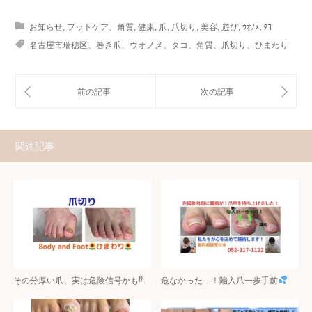
お知らせ
,
フットケア、角質
,
健康
,
爪
,
爪切り
,
美容
,
遊び
,
ｳｵﾉﾒ､ﾀｺ
名古屋市瑞穂区、巻き爪、ウオノメ、タコ、角質、爪切り、ひまわり
関連記事
その分厚い爪、実は危険信号かも⁉
危なかった…！陥入爪一歩手前