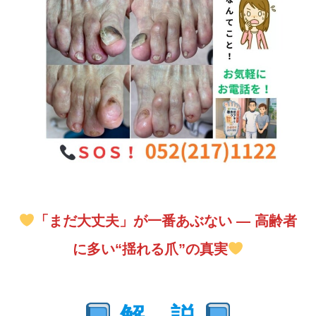
「まだ大丈夫」が一番あぶない ― 高齢者
に多い“揺れる爪”の真実