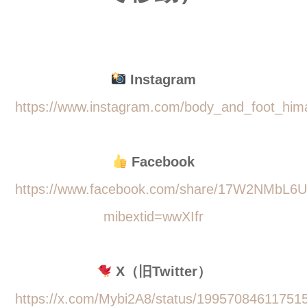
Instagram
https://www.instagram.com/body_and_foot_him
Facebook
https://www.facebook.com/share/17W2NMbL6U
mibextid=wwXIfr
X（旧Twitter）
https://x.com/Mybi2A8/status/19957084611751