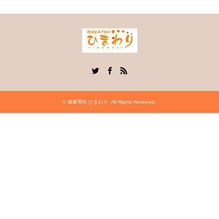
Twitter
Facebook
RSS
©
健康専科 ひまわり
. All Rights Reserved.