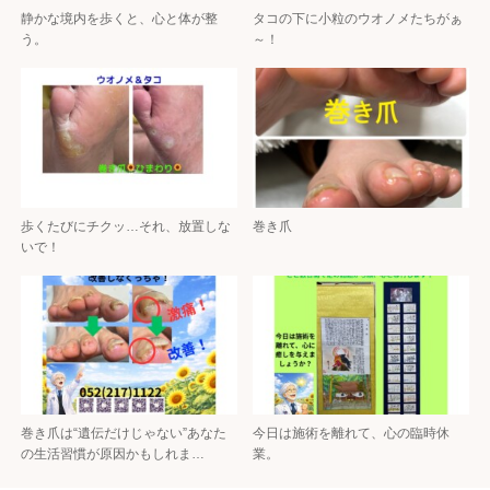
静かな境内を歩くと、心と体が整
タコの下に小粒のウオノメたちがぁ
う。
～！
歩くたびにチクッ…それ、放置しな
巻き爪
いで！
巻き爪は“遺伝だけじゃない”あなた
今日は施術を離れて、心の臨時休
の生活習慣が原因かもしれま…
業。