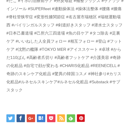
#たこ #イボの治療前ケア #外反母趾 #補整ソックス #ケアソク #
インソール #SUPERfeet #連動操体法 #操体法整体 #腰痛 #膝痛
#脊柱管狭窄症 #変形性膝関節症 #名古屋市瑞穂区 #瑞穂運動場
西 #バイリンガルスタッフ #剣道好きスタッフ #潜水士スタッフ
#日本己書道場 #己所六三四道場 #魚の目ケア #タコ除去 #足裏
ケア #いいねした人全員フォロー #相互フォロー #登山 #フット
ケア #沈黙の艦隊 #TOKYO MER #アイススケート #卓球 #から
だ110ばん #高齢者爪切り #高齢者フットケア #介護美容 #奇跡
の化粧品 #自宅で顔が変わる #CHARIS化粧品 #REENECELL #
奇跡のスキンケア化粧品 #驚異の韓国コスメ #神社参り#カリス
化粧品#ルネセルスキンケア#ルネセル化粧品 #Substack #サブ
スタック