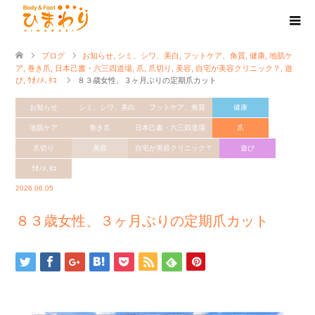
ブログ
お知らせ
,
シミ、シワ、美白
,
フットケア、角質
,
健康
,
地肌ケ
ア
,
巻き爪
,
日本己書・六三四道場
,
爪
,
爪切り
,
美容
,
自宅が美容クリニック？
,
遊
び
,
ｳｵﾉﾒ､ﾀｺ
８３歳女性、３ヶ月ぶりの定期爪カット
お知らせ
シミ、シワ、美白
フットケア、角質
健康
地肌ケア
巻き爪
日本己書・六三四道場
爪
爪切り
美容
自宅が美容クリニック？
遊び
ｳｵﾉﾒ､ﾀｺ
2026.06.05
８３歳女性、３ヶ月ぶりの定期爪カット