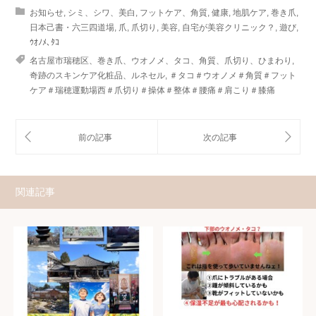
お知らせ
,
シミ、シワ、美白
,
フットケア、角質
,
健康
,
地肌ケア
,
巻き爪
,
日本己書・六三四道場
,
爪
,
爪切り
,
美容
,
自宅が美容クリニック？
,
遊び
,
ｳｵﾉﾒ､ﾀｺ
名古屋市瑞穂区、巻き爪、ウオノメ、タコ、角質、爪切り、ひまわり
,
奇跡のスキンケア化粧品、ルネセル
,
＃タコ＃ウオノメ＃角質＃フット
ケア＃瑞穂運動場西＃爪切り＃操体＃整体＃腰痛＃肩こり＃膝痛
関連記事