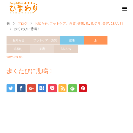
ブログ
お知らせ
,
フットケア、角質
,
健康
,
爪
,
爪切り
,
美容
,
ｳｵﾉﾒ､ﾀｺ
歩くたびに悲鳴！
お知らせ
フットケア、角質
健康
爪
爪切り
美容
ｳｵﾉﾒ､ﾀｺ
2025.09.06
歩くたびに悲鳴！