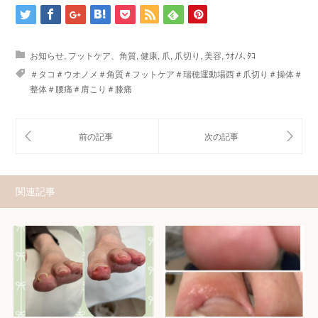
お知らせ
,
フットケア、角質
,
健康
,
爪
,
爪切り
,
美容
,
ｳｵﾉﾒ､ﾀｺ
＃タコ＃ウオノメ＃角質＃フットケア＃瑞穂運動場西＃爪切り＃操体＃
整体＃腰痛＃肩こり＃膝痛
関連記事