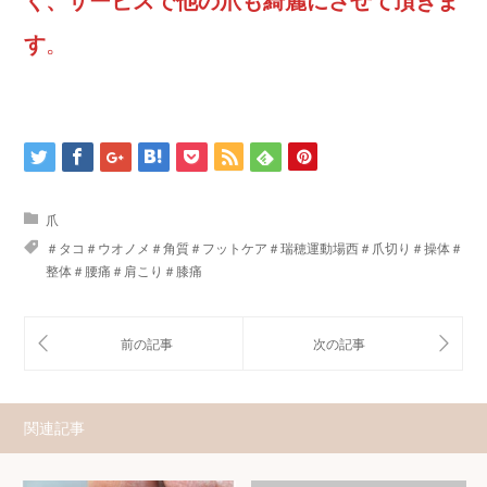
く、サービスで他の爪も綺麗にさせて頂きま
す
。
爪
＃タコ＃ウオノメ＃角質＃フットケア＃瑞穂運動場西＃爪切り＃操体＃
整体＃腰痛＃肩こり＃膝痛
関連記事