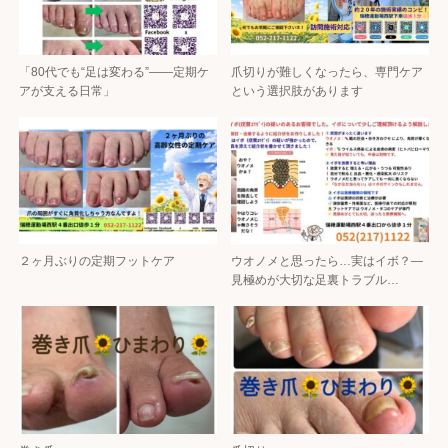
「80代でも“足は変わる”——定期ケ
爪切りが難しくなったら、専門ケア
アが支える日常」
という選択肢があります
２ヶ月ぶりの定期フットケア
ウオノメと思ったら…実はイボ？―
見極めが大切な足裏トラブル…