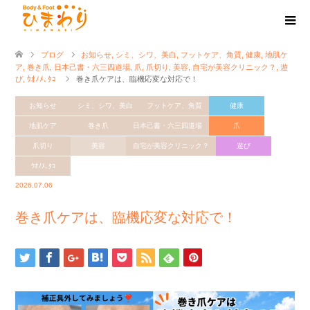
ブログ
お知らせ
,
シミ、シワ、美白
,
フットケア、角質
,
健康
,
地肌ケ
ア
,
巻き爪
,
日本己書・六三四道場
,
爪
,
爪切り
,
美容
,
自宅が美容クリニック？
,
遊
び
,
ｳｵﾉﾒ､ﾀｺ
巻き爪ケアは、臨機応変な対応で！
お知らせ
シミ、シワ、美白
フットケア、角質
健康
地肌ケア
巻き爪
日本己書・六三四道場
爪
爪切り
美容
自宅が美容クリニック？
遊び
ｳｵﾉﾒ､ﾀｺ
2026.07.06
巻き爪ケアは、臨機応変な対応で！