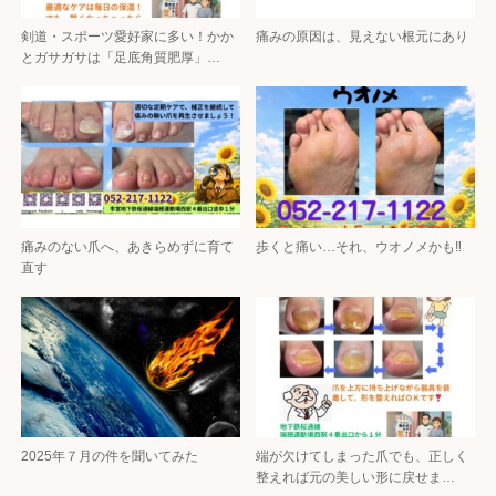
剣道・スポーツ愛好家に多い！かか
痛みの原因は、見えない根元にあり
とガサガサは「足底角質肥厚」…
痛みのない爪へ、あきらめずに育て
歩くと痛い…それ、ウオノメかも‼
直す
2025年７月の件を聞いてみた
端が欠けてしまった爪でも、正しく
整えれば元の美しい形に戻せま…