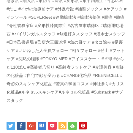
巻き爪 #陥入爪 #爪切り #深爪 #変形爪 #爪甲鉤湾症 #うおのめ
#たこ #イボの治療前ケア #外反母趾 #補整ソックス #ケアソク #
インソール #SUPERfeet #連動操体法 #操体法整体 #腰痛 #膝痛
#脊柱管狭窄症 #変形性膝関節症 #名古屋市瑞穂区 #瑞穂運動場
西 #バイリンガルスタッフ #剣道好きスタッフ #潜水士スタッフ
#日本己書道場 #己所六三四道場 #魚の目ケア #タコ除去 #足裏
ケア #いいねした人全員フォロー #相互フォロー #登山 #フット
ケア #沈黙の艦隊 #TOKYO MER #アイススケート #卓球 #から
だ110ばん #高齢者爪切り #高齢者フットケア #介護美容 #奇跡
の化粧品 #自宅で顔が変わる #CHARIS化粧品 #REENECELL #
奇跡のスキンケア化粧品 #驚異の韓国コスメ #神社参り#カリス
化粧品#ルネセルスキンケア#ルネセル化粧品 #Substack #サブ
スタック