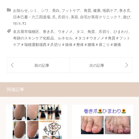
お知らせ
,
シミ、シワ、美白
,
フットケア、角質
,
健康
,
地肌ケア
,
巻き爪
,
日本己書・六三四道場
,
爪
,
爪切り
,
美容
,
自宅が美容クリニック？
,
遊び
,
ｳｵﾉﾒ､ﾀｺ
名古屋市瑞穂区、巻き爪、ウオノメ、タコ、角質、爪切り、ひまわり
,
奇跡のスキンケア化粧品、ルネセル
,
＃タコ＃ウオノメ＃角質＃フット
ケア＃瑞穂運動場西＃爪切り＃操体＃整体＃腰痛＃肩こり＃膝痛
関連記事