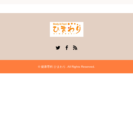
Twitter
Facebook
RSS
©
健康専科 ひまわり
. All Rights Reserved.