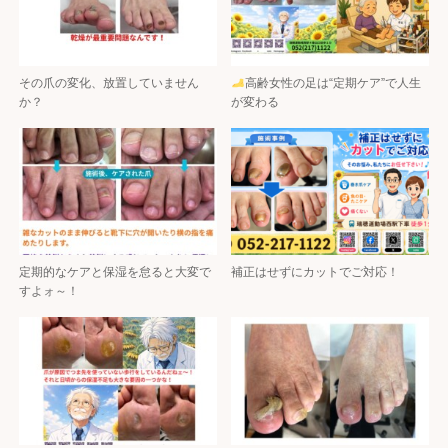
その爪の変化、放置していません
高齢女性の足は“定期ケア”で人生
か？
が変わる
定期的なケアと保湿を怠ると大変で
補正はせずにカットでご対応！
すよォ～！