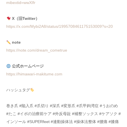
mibextid=wwXIfr
X（旧Twitter）
https://x.com/Mybi2A8/status/1995708461175153009?s=20
note
https://note.com/dream_cometrue
公式ホームページ
https://himawari-makitume.com
ハッシュタグ
巻き爪 #陥入爪 #爪切り #深爪 #変形爪 #爪甲鉤湾症 #うおのめ
#たこ #イボの治療前ケア #外反母趾 #補整ソックス #ケアソク #
インソール #SUPERfeet #連動操体法 #操体法整体 #腰痛 #膝痛